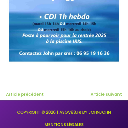
Navigation
←
Article précédent
Article suivant
→
des
articles
COPYRIGHT © 2026 | ASGV88.FR BY JOHNJOHN
MENTIONS LÉGALES