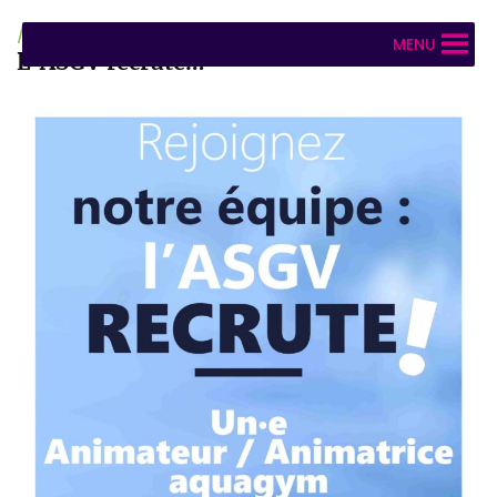
/
Publication rapide
/ Par
john
MENU
L’ASGV recrute…